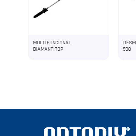
DESMALEZADORA
DESM
500
300