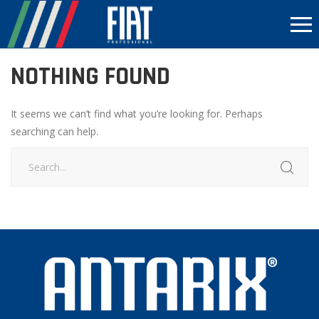
NOTHING FOUND
It seems we can’t find what you’re looking for. Perhaps
searching can help.