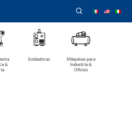
ienta
Soldadoras
Máquinas para
ca &
Industria &
ría
Oficios