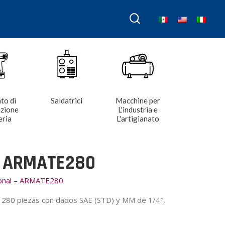
to di
Saldatrici
Macchine per
azione
L'industria e
eria
L'artigianato
 ARMATE280
ional – ARMATE280
 280 piezas con dados SAE (STD) y MM de 1/4″,