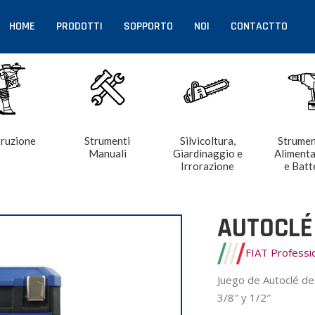
HOME
PRODOTTI
SOPPORTO
NOI
CONTACTTO
ruzione
Strumenti
Silvicoltura,
Strumen
Manuali
Giardinaggio e
Aliment
Irrorazione
e Batt
AUTOCLÉ
FIAT Profess
Juego de Autoclé de
3/8″ y 1/2″