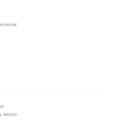
essional
5P
a
,
Motori