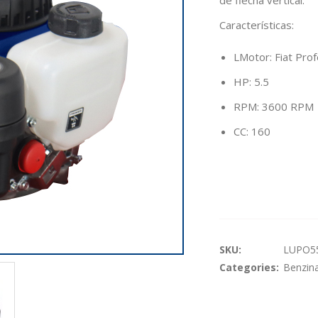
de flecha vertical.
Características
:
LMotor: Fiat Prof
HP: 5.5
RPM: 3600 RPM
CC: 160
SKU:
LUPO5
Categories:
Benzin