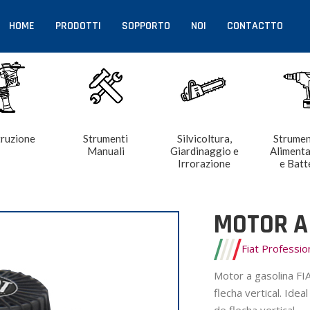
HOME
PRODOTTI
SOPPORTO
NOI
CONTACTTO
ruzione
Strumenti
Silvicoltura,
Strumen
Manuali
Giardinaggio e
Aliment
Irrorazione
e Batt
MOTOR A
Fiat Professi
Motor a gasolina FI
flecha vertical. Ide