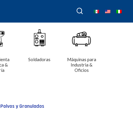
ienta
Soldadoras
Máquinas para
ca &
Industria &
ría
Oficios
 Polvos y Granulados