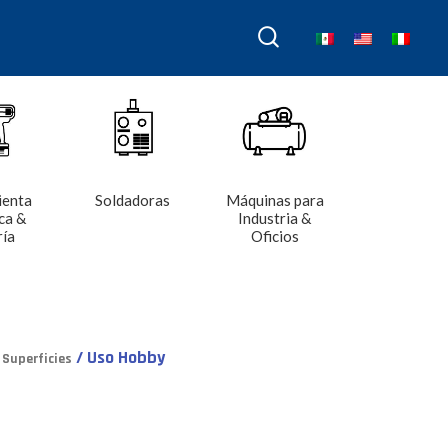
ienta
Soldadoras
Máquinas para
ca &
Industria &
ría
Oficios
/ Uso Hobby
Superficies