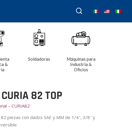
ienta
Soldadoras
Máquinas para
ca &
Industria &
ría
Oficios
 CURIA 82 TOP
onal – CURIA82
 82 piezas con dados SAE y MM de 1/4″, 3/8″ y
versible