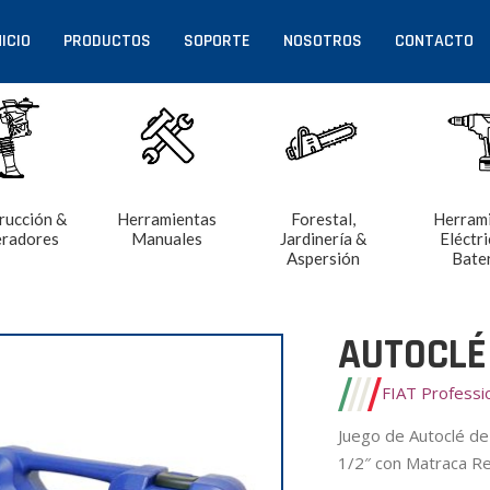
NICIO
PRODUCTOS
SOPORTE
NOSOTROS
CONTACTO
rucción &
Herramientas
Forestal,
Herram
radores
Manuales
Jardinería &
Eléctri
Aspersión
Bate
AUTOCLÉ
FIAT Professi
Juego de Autoclé de
1/2″ con Matraca Re