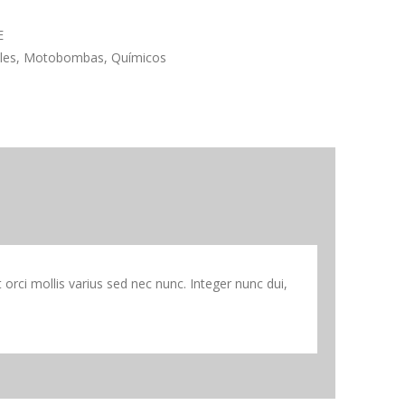
E
les
,
Motobombas
,
Químicos
orci mollis varius sed nec nunc. Integer nunc dui,