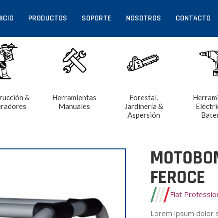
NICIO
PRODUCTOS
SOPORTE
NOSOTROS
CONTACTO
rucción &
Herramientas
Forestal,
Herram
radores
Manuales
Jardinería &
Eléctri
Aspersión
Bate
MOTOBOM
FEROCE
Fiat Professi
Lorem ipsum dolor si