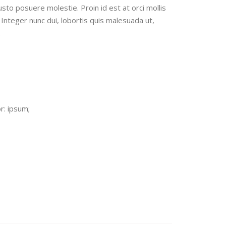
usto posuere molestie. Proin id est at orci mollis
 Integer nunc dui, lobortis quis malesuada ut,
.
: ipsum;