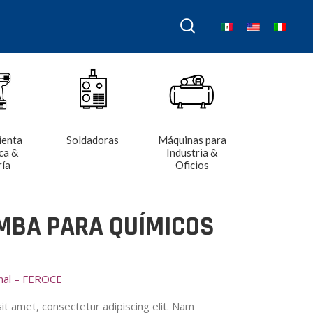
ienta
Soldadoras
Máquinas para
ca &
Industria &
ría
Oficios
BA PARA QUÍMICOS
onal – FEROCE
t amet, consectetur adipiscing elit. Nam