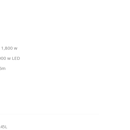
: 1,800 w
,000 w LED
.5m
A45L