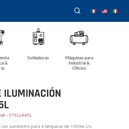
ienta
Soldadoras
Máquinas para
ca &
Industria &
ría
Oficios
E ILUMINACIÓN
5L
onal – STELLA45L
n con suministro para 4 lamparas de 1000w c/u