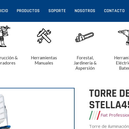
NICIO
PRODUCTOS
SOPORTE
NOSOTROS
CONTACTO
rucción &
Herramientas
Forestal,
Herram
radores
Manuales
Jardinería &
Eléctri
Aspersión
Bate
TORRE D
STELLA4
Fiat Professi
Torre de iluminació