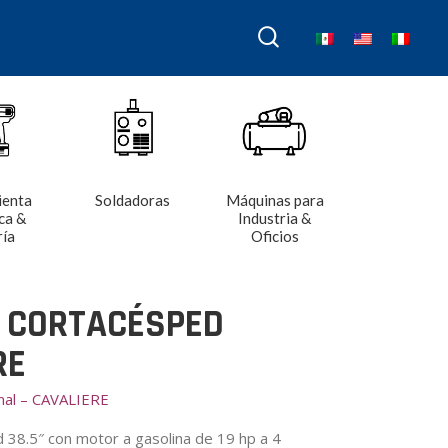
ienta
Soldadoras
Máquinas para
ca &
Industria &
ría
Oficios
 CORTACÉSPED
RE
onal – CAVALIERE
 38.5″ con motor a gasolina de 19 hp a 4