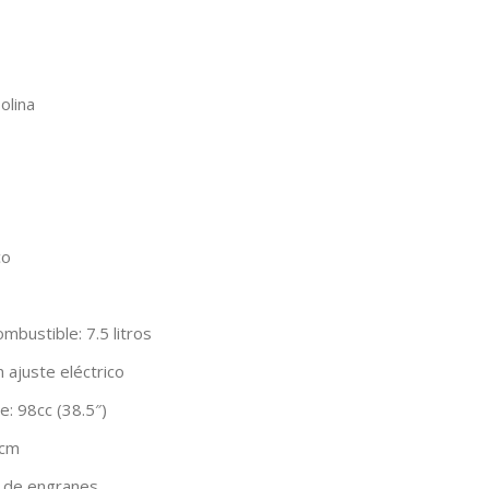
olina
co
mbustible: 7.5 litros
n ajuste eléctrico
: 98cc (38.5″)
5cm
a de engranes