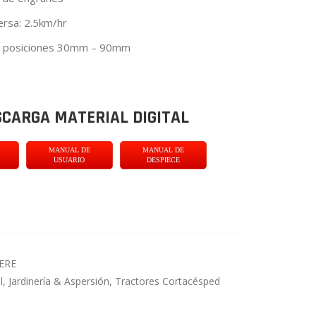
ersa: 2.5km/hr
 7 posiciones 30mm – 90mm
CARGA MATERIAL DIGITAL
MANUAL DE
MANUAL DE
USUARIO
DESPIECE
ERE
l, Jardinería & Aspersión
,
Tractores Cortacésped