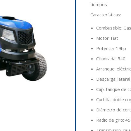
tiempos
Características
:
Combustible: Gas
Motor: Fiat
Potencia: 19hp
Cilindrada: 540
Arranque: eléctri
Descarga: lateral
Cap. tanque de co
Cuchilla: doble co
Diámetro de corte
Radio de giro: 4
Transmisión: caj