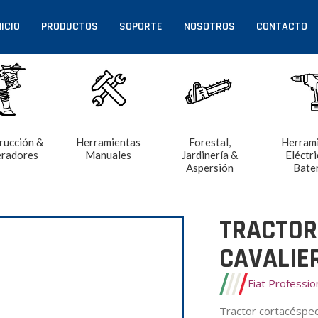
NICIO
PRODUCTOS
SOPORTE
NOSOTROS
CONTACTO
rucción &
Herramientas
Forestal,
Herram
radores
Manuales
Jardinería &
Eléctri
Aspersión
Bate
TRACTOR
CAVALIE
Fiat Professi
Tractor cortacésped