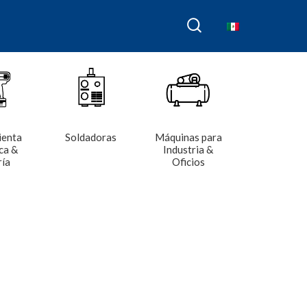
ienta
Soldadoras
Máquinas para
ca &
Industria &
ría
Oficios