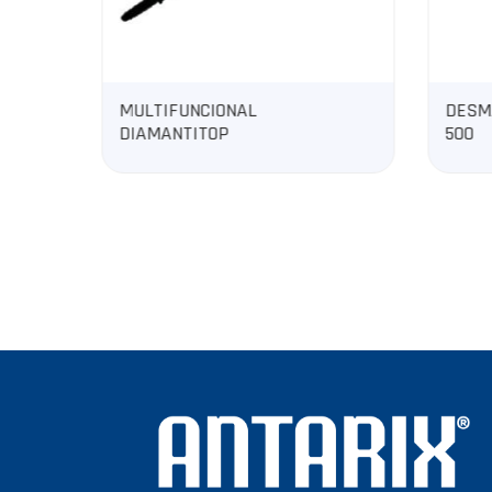
DESMALEZADORA
DESM
500
300