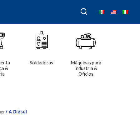
ienta
Soldadoras
Máquinas para
ca &
Industria &
ría
Oficios
/ A Diésel
es