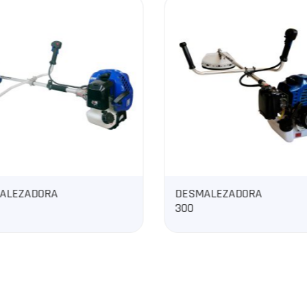
DESMALEZADORA
GENERADOR A
300
DIÉSEL CERRADO
CENTELA7TA