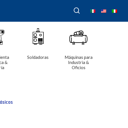
ienta
Soldadoras
Máquinas para
ca &
Industria &
ría
Oficios
ásicos