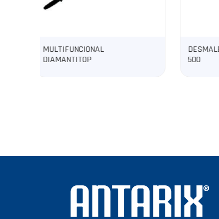
DESMALEZADORA
DESM
500
300