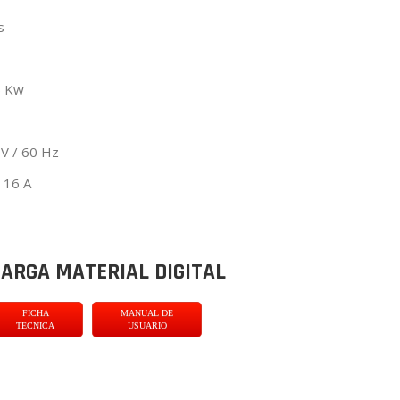
s
5 Kw
 V / 60 Hz
 16 A
ARGA MATERIAL DIGITAL
FICHA
MANUAL DE
TECNICA
USUARIO