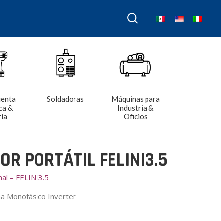
ienta
Soldadoras
Máquinas para
ca &
Industria &
ría
Oficios
R PORTÁTIL FELINI3.5
nal – FELINI3.5
na Monofásico Inverter