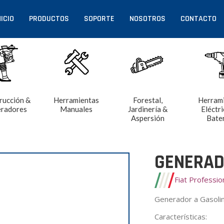
NICIO
PRODUCTOS
SOPORTE
NOSOTROS
CONTACTO
rucción &
Herramientas
Forestal,
Herram
radores
Manuales
Jardinería &
Eléctri
Aspersión
Bate
GENERADO
Fiat Professio
Generador a Gasoli
Características
: