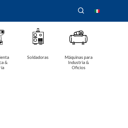
ienta
Soldadoras
Máquinas para
ca &
Industria &
ría
Oficios