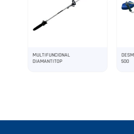
DESMALEZADORA
DESM
500
300